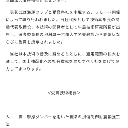
財団法人沿岸技術研究センター）
表彰式は海運クラブと受賞各社を中継する、リモート開催
によって執り行われました。当社代表として技術本部長の髙
橋代表取締役、本技術の開発者として牛島技術研究所長が出
席し、選考委員長の池淵周一京都大学名誉教授から表彰状な
らびに副賞を授与されました。
当社は本技術の普及に努めるとともに、適用範囲の拡大を
通して、国土強靭化への社会貢献を果たすべく社をあげて尽
力してまいります。
＜受賞技術概要＞
入 賞 摩擦ダンパーを用いた橋梁の損傷制御耐震補強工
法