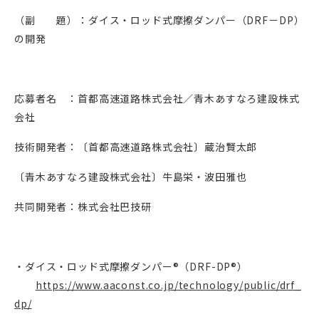
（副 題）：ダイス・ロッド式摩擦ダンパー（
DRF
－
DP
）
の開発
応募者名 ：首都高速道路株式会社／青木あすなろ建設株式
会社
技術開発者：〔首都高速道路株式会社〕蔵治賢太郎
〔青木あすなろ建設株式会社〕牛島栄・波田雅也
共同開発者：株式会社巴技研
・ダイス・ロッド式摩擦ダンパー®（
DRF-DP
®）
https://www.aaconst.co.jp/technology/public/drf_
dp/