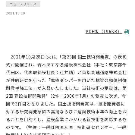
ニュースリリース
2021.10.19
PDF版（196KB）
2021年
10
月
28
日
(
火
)
に「第
23
回 国土技術開発賞」の表彰
式が開催され、青木あすなろ建設株式会社（本社：東京都千
代田区、代表取締役社長：辻󠄀井靖）と首都高速道路株式会社
が共同研究を行った「摩擦ダンパーを用いた橋梁の損傷制御
耐震補強工法」が入賞いたしました。当社技術の受賞は、第
2
回 建設技術開発賞
*
（
2
件：
2000
年
7
月）の受賞に次ぎ、今
回で
3
件目となりました。国土技術開発賞は、技術開発者に
対する研究開発意欲の高揚ならびに建設技術水準の向上を図
ることを目的とし、建設産業にかかわる新技術を表彰するも
のです。（主催：一般財団法人国土技術研究センター、一般