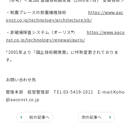
（参考）＜第
2
回 建設技術開発賞
*(2000
年
7
月
)
受賞技術＞
・制震ブレースの耐震補強技術
https://www.aac
onst.co.jp/technology/architecture/sb/
・非破壊探査システム（オーリス®）
https://www.aaco
nst.co.jp/technology/renewal/auris/
*2001年より「国土技術開発賞」に呼称変更されておりま
す。
お問い合わせ先
管理本部 経営管理部 TEL:03-5419-1011 E-mail:Koho
@aaconst.co.jp
前の記事へ
次の記事へ