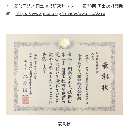
・一般財団法人国土技術研究センター 第
23
回 国土技術開発
賞
https://www.jice.or.jp/revi
ew/awards/23rd
表彰状