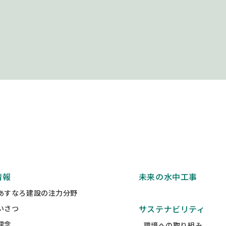
情報
未来の水中工事
あすなろ建設の注力分野
サステナビリティ
いさつ
理念
環境への取り組み