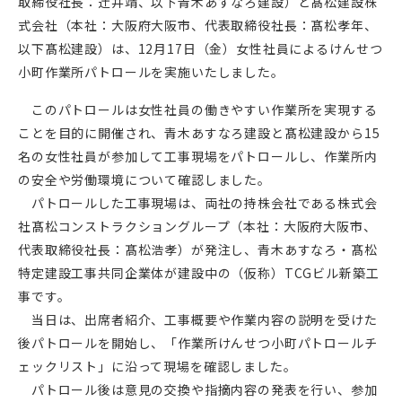
取締役社長：辻󠄀井靖、以下青木あすなろ建設）と髙松建設株
式会社（本社：大阪府大阪市、代表取締役社長：髙松孝年、
以下髙松建設）は、12月17日（金）女性社員によるけんせつ
小町作業所パトロールを実施いたしました。
このパトロールは女性社員の働きやすい作業所を実現する
ことを目的に開催され、青木あすなろ建設と髙松建設から15
名の女性社員が参加して工事現場をパトロールし、作業所内
の安全や労働環境について確認しました。
パトロールした工事現場は、両社の持株会社である株式会
社髙松コンストラクショングループ（本社：大阪府大阪市、
代表取締役社長：髙松浩孝）が発注し、青木あすなろ・髙松
特定建設工事共同企業体が建設中の（仮称）TCGビル新築工
事です。
当日は、出席者紹介、工事概要や作業内容の説明を受けた
後パトロールを開始し、「作業所けんせつ小町パトロールチ
ェックリスト」に沿って現場を確認しました。
パトロール後は意見の交換や指摘内容の発表を行い、参加