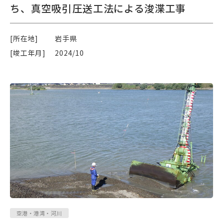
ち、真空吸引圧送工法による浚渫工事
[所在地]
岩手県
[竣工年月]
2024/10
空港・港湾・河川