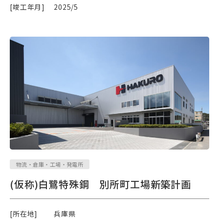
[竣工年月]
2025/5
物流・倉庫・工場・発電所
(仮称)白鷺特殊鋼 別所町工場新築計画
[所在地]
兵庫県