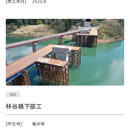
[竣工年月]
2025/8
道路
林谷橋下部工
[所在地]
福井県