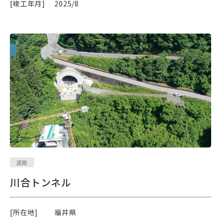
[竣工年月]
2025/8
道路
川合トンネル
[所在地]
福井県