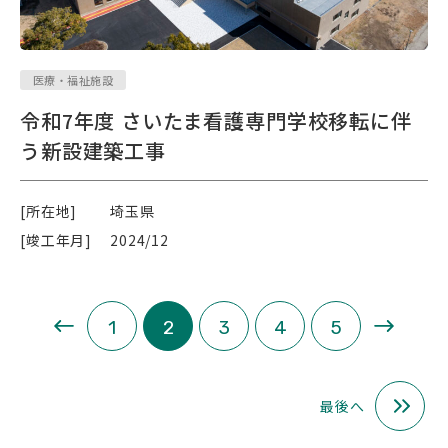
医療・福祉施設
令和7年度 さいたま看護専門学校移転に伴
う新設建築工事
[所在地]
埼玉県
[竣工年月]
2024/12
«
»
1
2
3
4
5
最後へ