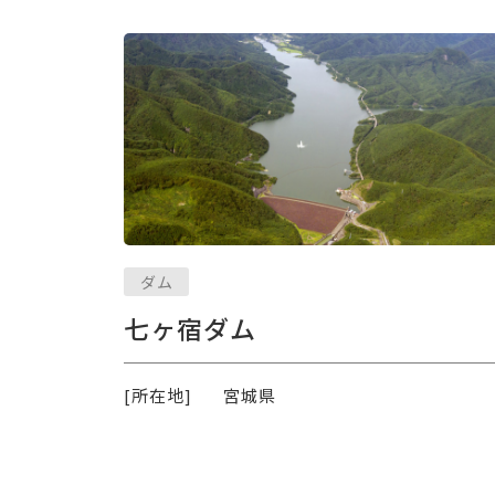
ダム
七ヶ宿ダム
[所在地]
宮城県