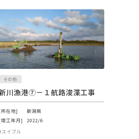
その他
新川漁港⑦－１航路浚渫工事
[所在地]
新潟県
[竣工年月]
2022/6
#スイブル