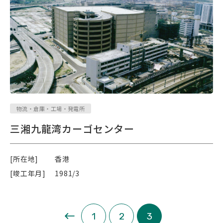
物流・倉庫・工場・発電所
三湘九龍湾カーゴセンター
[所在地]
香港
[竣工年月]
1981/3
«
1
2
3