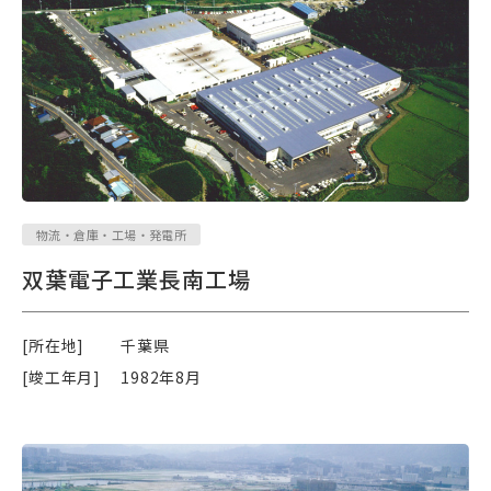
物流・倉庫・工場・発電所
双葉電子工業長南工場
[所在地]
千葉県
[竣工年月]
1982年8月