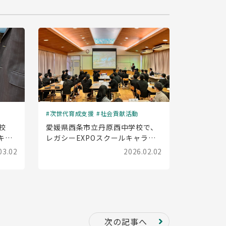
次世代育成支援
社会貢献活動
校
愛媛県西条市立丹原西中学校で、
キャ
レガシーEXPOスクールキャラバ
した
ン(出前授業)を実施しました
03.02
2026.02.02
次の記事へ