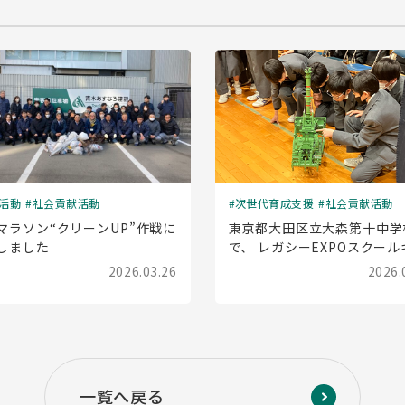
活動
社会貢献活動
次世代育成支援
社会貢献活動
マラソン“クリーンUP”作戦に
東京都大田区立大森第十中学
しました
で、 レガシーEXPOスクール
ラバン(出前授業)を実施しま
2026.03.26
2026.
一覧へ戻る