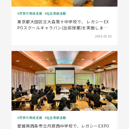
次世代育成支援
社会貢献活動
東京都大田区立大森第十中学校で、 レガシーEX
POスクールキャラバン(出前授業)を実施しまし
た
2026.03.02
次世代育成支援
社会貢献活動
愛媛県西条市立丹原西中学校で、レガシーEXPO