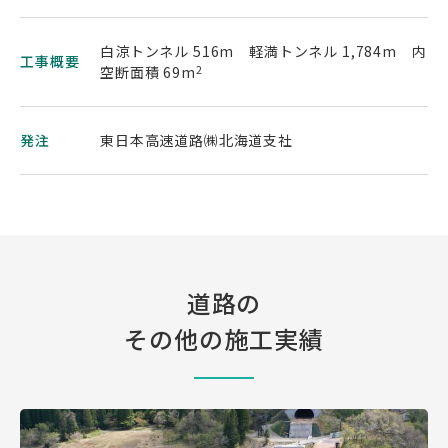
白涼トンネル 516m 軽満トンネル 1,784m 内
工事概要
空断面積 69m
2
発注
東日本高速道路㈱北海道支社
道路の
その他の施工実績