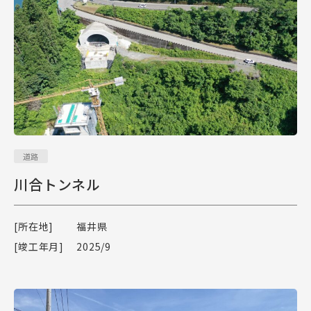
道路
川合トンネル
[所在地]
福井県
[竣工年月]
2025/9