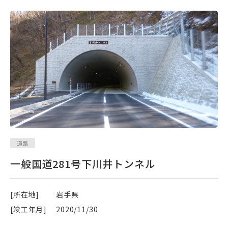
道路
一般国道281号下川井トンネル
[所在地]
岩手県
[竣工年月]
2020/11/30