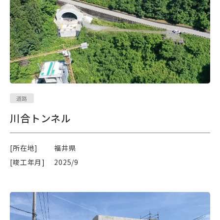
道路
川合トンネル
[所在地]
福井県
[竣工年月]
2025/9