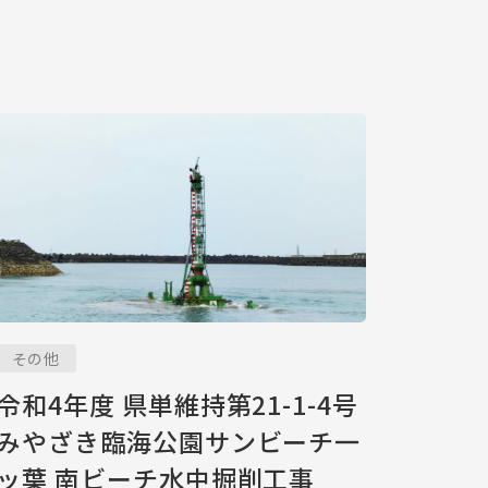
その他
令和4年度 県単維持第21-1-4号
みやざき臨海公園サンビーチ一
ッ葉 南ビーチ水中掘削工事