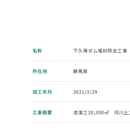
名称
下久保ダム堆砂除去工事
所在地
群馬県
竣工年月
2021/3/29
工事概要
浚渫工20,300㎥ 河