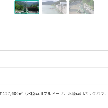
川土工127,600㎥（水陸両用ブルドーザ、水陸両用バックホ