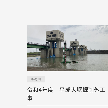
その他
令和4年度 平成大堰掘削外工
事