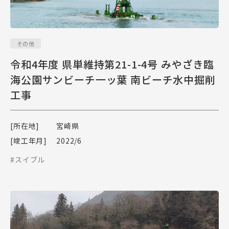
その他
令和4年度 県単維持第21-1-4号 みやざき臨
海公園サンビーチ一ッ葉 南ビーチ水中掘削
工事
[所在地]
宮崎県
[竣工年月]
2022/6
#スイブル