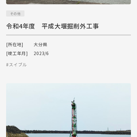
その他
令和4年度 平成大堰掘削外工事
[所在地]
大分県
[竣工年月]
2023/6
#スイブル