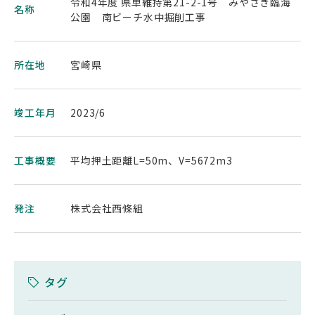
令和4年度 県単維持第21-2-1号 みやざき臨海
名称
公園 南ビーチ水中掘削工事
所在地
宮崎県
竣工年月
2023/6
工事概要
平均押土距離L=50m、V=5672m3
発注
株式会社西條組
タグ