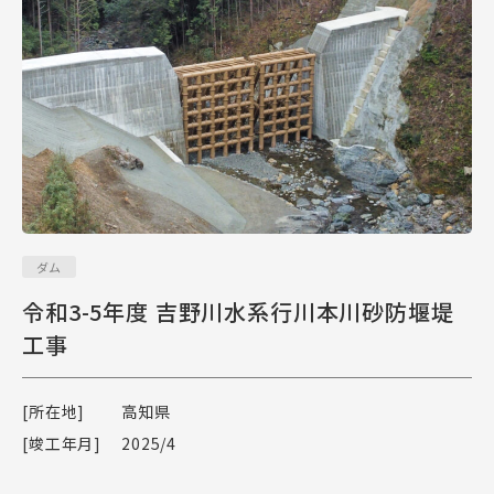
ダム
令和3-5年度 吉野川水系行川本川砂防堰堤
工事
[所在地]
高知県
[竣工年月]
2025/4