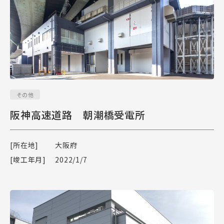
その他
阪神高速道路 朝潮橋受電所
[所在地]
大阪府
[竣工年月]
2022/1/7