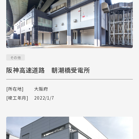
その他
阪神高速道路 朝潮橋受電所
[所在地]
大阪府
[竣工年月]
2022/1/7