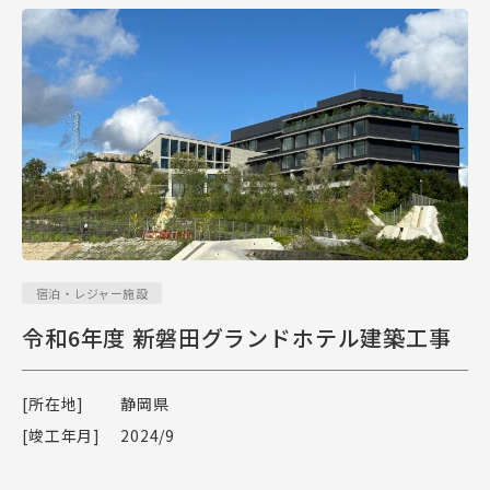
宿泊・レジャー施設
令和6年度 新磐田グランドホテル建築工事
[所在地]
静岡県
[竣工年月]
2024/9