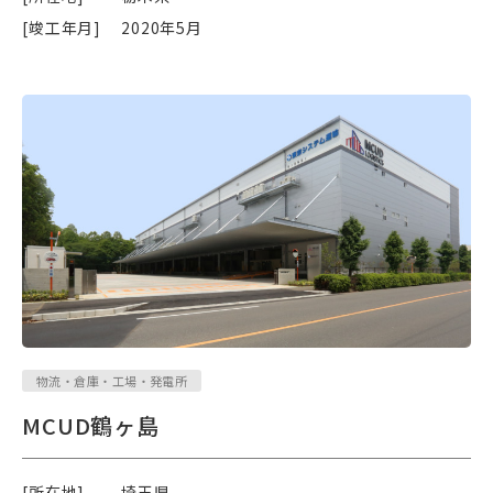
[竣工年月]
2020年5月
物流・倉庫・工場・発電所
MCUD鶴ヶ島
[所在地]
埼玉県