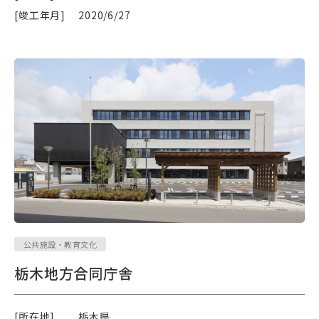
[竣工年月]
2020/6/27
公共施設・教育文化
栃木地方合同庁舎
[所在地]
栃木県