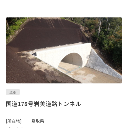
道路
国道178号岩美道路トンネル
[所在地]
鳥取県