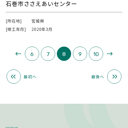
石巻市ささえあいセンター
[所在地]
宮城県
[竣工年月]
2020年3月
«
»
6
7
8
9
10
最初へ
最後へ