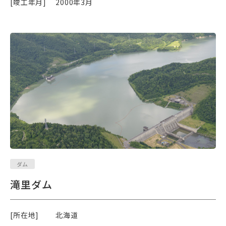
[竣工年月]
2000年3月
ダム
滝里ダム
[所在地]
北海道