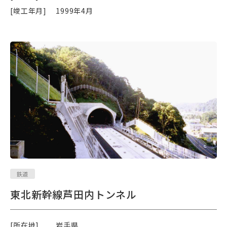
[竣工年月]
1999年4月
鉄道
東北新幹線芦田内トンネル
[所在地]
岩手県