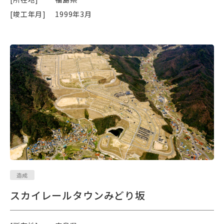
[竣工年月]
1999年3月
造成
スカイレールタウンみどり坂