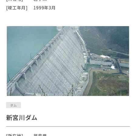
[竣工年月]
1999年3月
ダム
新宮川ダム
[所在地]
福島県