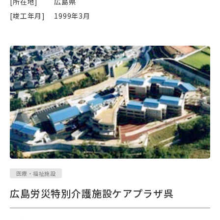
[所在地]
広島県
[竣工年月]
1999年3月
医療・福祉施設
広島労災特別介護施設ケアプラザ呉