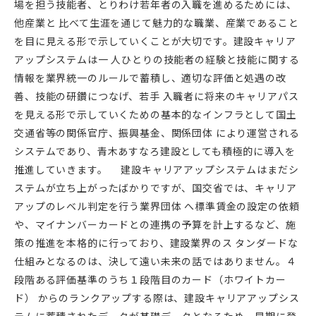
場を担う技能者、とりわけ若年者の入職を進めるためには、
他産業と 比べて生涯を通じて魅力的な職業、産業であること
を目に見える形で示していくことが大切です。建設キャリア
アップシステムは一 人ひとりの技能者の経験と技能に関する
情報を業界統一のルールで蓄積し、適切な評価と処遇の改
善、技能の研鑽につなげ、若手 入職者に将来のキャリアパス
を見える形で示していくための基本的なインフラとして国土
交通省等の関係官庁、振興基金、関係団体 により運営される
システムであり、青木あすなろ建設としても積極的に導入を
推進していきます。 建設キャリアアップシステムはまだシ
ステムが立ち上がったばかりですが、国交省では、キャリア
アップのレベル判定を行う業界団体 へ標準賃金の設定の依頼
や、マイナンバーカードとの連携の予算を計上するなど、施
策の推進を本格的に行っており、建設業界のス タンダードな
仕組みとなるのは、決して遠い未来の話ではありません。４
段階ある評価基準のうち１段階目のカード（ホワイトカー
ド） からのランクアップする際は、建設キャリアアップシス