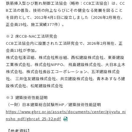
鉄筋挿入型ひび割れ制御工法協会（略称：CCB工法協会）は、CC
B工法の普及、技術の向上ならびにその健全なる発展を図ること
を目的として、2012年4月1日に設立しました（2026年2月現在、
正会員19社、施工実績377件）。
※２ 床CCB-NAC工法研究会
CCB工法協会内に設置された工法研究会で、2026年2月現在、正
会員13社が参加。
株式会社淺沼組、株式会社熊谷組、西松建設株式会社、東亜建設
工業株式会社、株式会社NIPPO、 飛島建設株式会社、大日本土木
株式会社、株式会社長谷工コーポレーション、五洋建設株式会
社、 三井住友建設株式会社、共立建設株式会社、青木あすなろ建
設株式会社、松尾建設株式会社
※３ 建築技術性能証明
（一財）日本建築総合試験所HP／建築技術性能証明
https://www.gbrc.or.jp/assets/documents/center/gijyutu_ni
nsho_pdf/gbrcat_25-32.pdf
【参考資料】