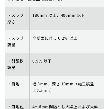
・スラブ
180mm 以上、400mm 以下
厚さ
・スラブ
全断面に対し 0.2％ 以上
筋量
・引張鉄
0.5％ 以下
筋量
・目地
幅 3mm、深さ 10mm（施工誤差
±2.5mm）
・目地位
4～6mm間隔とし大梁上および大梁