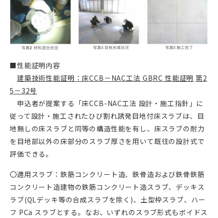
■性能証明内容
建築技術性能証明：床
CCB
－
NAC
工法
GBRC
性能証明
第
2
5
－
32
号
申込者が提案する「床CCB-NAC工法 設計・施工指針」に
従って設計・施工されたひび割れ誘発目地付床スラブは、目
地無しの床スラブと同等の構造性能を有し、床スラブの耐力
を目地部以外の床部分のスラブ厚さを用いて既往の設計式で
評価できる。
〇適用スラブ：鉄筋コンクリート造、鉄骨造および鉄骨鉄筋
コンクリート造建物の鉄筋コンクリート造スラブ、デッキス
ラブ(QLデッキ等の合成スラブを除く)、土型枠スラブ、ハー
フ PCa スラブとする。なお、いずれのスラブ形式もボイドス