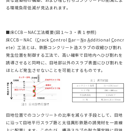
る環境負荷低減が見込まれます。
■床CCB－NAC工法概要(図１～３・表１参照)
床CCB－NAC（
C
rack
C
ontrol
B
ar－
N
o
A
dditional
C
oncr
ete）工法とは、鉄筋コンクリート造スラブの収縮ひび割れ
発生位置を制御する工法で、高い確率で目地内へひび割れを
誘導させると同時に、目地部以外のスラブ表面にひび割れを
ほとんど発生させないことを可能とするものです。
目地位置でのコンクリートの比率を減らす手段として、目地
に沿って目地平行スラブ筋と太径異形鉄筋の誘発材を一直線
上に配置します。このたび、構造スラブの耐力算定時に目地