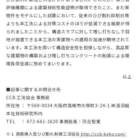
評価機関による建築技術性能証明が取得できたこと、また実
物件をモデルにした試算において、従来のひび割れ抑制対策
よりも本工法による対策コストのほうが低減できる結果が得
られましたことから、構造スラブに対して増し打ちなしで目
地が設置できる本工法の実建物への適用の加速が期待されて
います。本工法を用いて構造安全性を担保しながら、高品質
な建築物の構築および増し打ちコンクリートの削減による環
境負荷低減に努めてまいります。
以上
■記事に関するお問合せ先
CCB 工法協会 事務局
所在地 ： 〒569-0034 大阪府高槻市大塚町3-24-1 ㈱淺沼組
本社技術研究所内
TEL ： 072-661-1620 事務局長：河合智寛
※１ 鉄筋挿入型ひび割れ制御工法協会
http://ccb-koho.com/