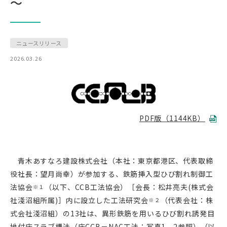
～
ニュースリリース
2026.03.26
PDF版（1144KB）
青木あすなろ建設株式会社（本社：東京都港区、代表取締
役社長：望月尚幸）が参加する、鉄筋挿入型ひび割れ制御工
法協会
（以下、CCB工法協会）［会長：松井亮夫(株式会
※１
社淺沼組所属)］内に設立した工法研究会
（代表会社：株
※２
式会社淺沼組）の13社は、異形鉄筋を用いるひび割れ誘発目
地付床スラブ構法（床CCB－NAC工法：写真1、2参照）（以