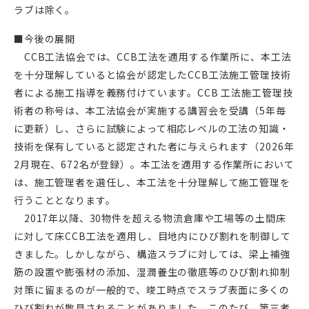
ラブは除く。
■今後の展開
CCB工法協会では、CCB工法を適用する作業所に、本工法
を十分理解していると協会が認定したCCB工法施工管理技術
者による施工指導を義務付けています。CCB 工法施工管理技
術者の称号は、本工法協会が実施する講習会を受講（5年毎
に更新）し、さらに試験によって相応レベルの工法の知識・
技術を保有していると認定された者に与えられます（2026年
2月現在、672名が登録）。本工法を適用する作業所において
は、施工管理者を選任し、本工法を十分理解して施工管理を
行うこととなります。
2017年以降、30物件を超える物流倉庫や工場等の土間床
に対して床CCB工法を適用し、目地内にひび割れを制御して
きました。しかしながら、構造スラブに対しては、梁上補強
筋の設置や膨張材の添加、湿潤養生の徹底等のひび割れ抑制
対策に留まるのが一般的で、竣工時点でスラブ表面に多くの
ひび割れが散見されることがありました。このたび、第三者