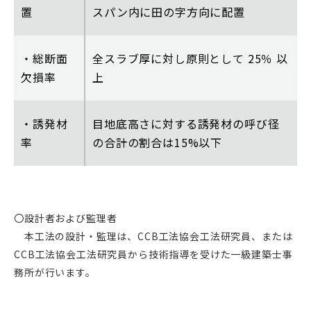
置
スパン内に田の字方向に配置
・総断面
全スラブ厚に対し原則として 25％ 以
欠損率
上
・誘発材
目地底高さに対する誘発材の呼び径
率
の合計の割合は15%以下
〇設計者および監理者
本工法の設計・監理は、CCB工法協会工法研究員、または
CCB工法協会工法研究員から技術指導を受けた一級建築士事
務所が行います。