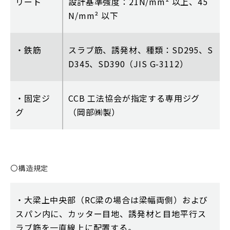
リート
設計基準強度：21N/mm² 以上、45
N/mm² 以下
・鉄筋
スラブ筋、誘発材、種類：SD295、S
D345、SD390（JIS G-3112）
・固定ジ
CCB 工法協会が指定する専用ジグ
グ
（岡部㈱製）
〇構造規定
・大梁上中央部（RC梁の場合は梁幅両側）および
スパン内に、カッター目地、誘発材と目地平行ス
ラブ筋を一直線上に配置する。