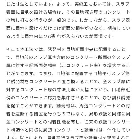
じた寸法としています。よって、実施工においては、スラブ
表面に目地を設ける場合は、その目地深さ厚のコンクリート
の増し打ちを行うのが一般的です。しかしながら、スラブ表
面に目地を設けるだけでは断面欠損率が少なく、期待してい
るように目地内にひび割れが入らないのが実情です。
そこで本工法では、誘発材を目地断面中央に配置すること
で、目地部のスラブ厚さ方向のコンクリート断面の全スラブ
厚に対する総断面欠損率（非コンクリート率）を増大するこ
とができます。つまり、目地部に配置する目地平行スラブ筋
と誘発材をコンクリートと置き換えることで、全スラブ厚に
対するコンクリート厚の寸法比率が大幅に下がり、目地部近
傍のコンクリートに応力を集中させることで、ひび割れ誘発
を促すことができます。誘発材は、周辺コンクリートとの付
着を遮断する措置を行うものではなく、異形鉄筋と同様に周
辺コンクリートとの付着性能を有し、従来の鉄筋コンクリー
ト構造体と同様に周辺コンクリートと誘発材は一体化してい
ます。以上により、目地平行スラブ筋や誘発材を配置するこ