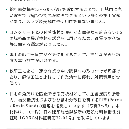
総断面欠損率25～30%程度を確保することで、目地内に高
い確率で収縮ひび割れが誘導できるという多くの施工実績
があり、スラブの美観性や使用性を損ないません。
コンクリートとの付着性状が良好な表面処理を施さないJIS
の規格品の異形棒鋼を誘発材に用いるため、品質や耐久性
等に関する懸念がありません。
専用の誘発材固定ジグを使用することで、簡易ながらも精
度の高い施工が可能です。
鉄筋工による一連の作業の中で誘発材の取り付けが可能で
あり、類似工法と比較して作業効率に優れ、対策費用が安
価です。
目地の角欠けを防止できる充填材として、圧縮強度や接着
力、陥没抵抗性およびひび割れ分散性を有するPRS(
P
orou
s
R
esin
S
and)の適用を推奨しています（写真3～5）。本
材料は、（一財）日本建築総合試験所の建設材料技術性能
証明「GBRC材料証明第22-01号」を取得しています。