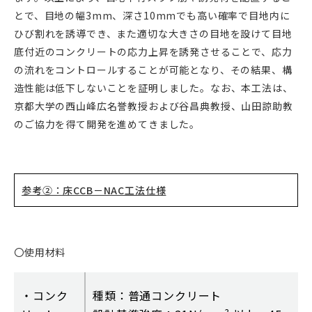
とで、目地の幅3mm、深さ10mmでも高い確率で目地内に
ひび割れを誘導でき、また適切な大きさの目地を設けて目地
底付近のコンクリートの応力上昇を誘発させることで、応力
の流れをコントロールすることが可能となり、その結果、構
造性能は低下しないことを証明しました。なお、本工法は、
京都大学の西山峰広名誉教授および谷昌典教授、山田諒助教
のご協力を得て開発を進めてきました。
参考②：床CCB－NAC工法仕様
〇使用材料
・コンク
種類：普通コンクリート