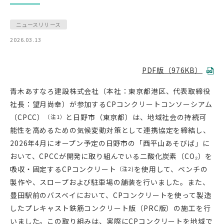
ニュースリリース
2026.03.13
PDF版（976KB）
青木あすなろ建設株式会社（本社：東京都港区、代表取締役
社長：望月尚幸）が参加するCPコンクリートコンソーシアム
（CPCC）
と日野市（東京都）は、地域社会の持続可
（注1）
能性を高めるための気候変動対策として連携協定を締結し、
2026年4月にオープン予定の日野市の「西平山あそびば」に
おいて、CPCCが開発に取り組んでいる二酸化炭素（CO₂）を
吸収・固定するCPコンクリート
を使用して、ベンチの
（注2)
製作や、スロープおよび駐車場の舗装を行いました。また、
豊田駅前のバスベイにおいて、CPコンクリートを使って製造
したプレキャスト鉄筋コンクリート版（PRC版）の施工を行
いました。この取り組みは、実際にCPコンクリートを地域で