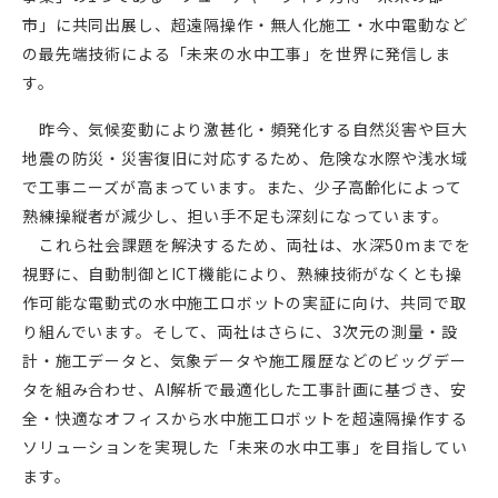
市」に共同出展し、超遠隔操作・無人化施工・水中電動など
の最先端技術による「未来の水中工事」を世界に発信しま
す。
昨今、気候変動により激甚化・頻発化する自然災害や巨大
地震の防災・災害復旧に対応するため、危険な水際や浅水域
で工事ニーズが高まっています。また、少子高齢化によって
熟練操縦者が減少し、担い手不足も深刻になっています。
これら社会課題を解決するため、両社は、水深50mまでを
視野に、自動制御とICT機能により、熟練技術がなくとも操
作可能な電動式の水中施工ロボットの実証に向け、共同で取
り組んでいます。そして、両社はさらに、3次元の測量・設
計・施工データと、気象データや施工履歴などのビッグデー
タを組み合わせ、AI解析で最適化した工事計画に基づき、安
全・快適なオフィスから水中施工ロボットを超遠隔操作する
ソリューションを実現した「未来の水中工事」を目指してい
ます。