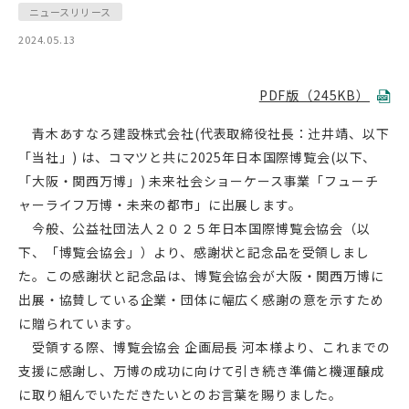
ニュースリリース
2024.05.13
PDF版（245KB）
青木あすなろ建設株式会社(代表取締役社長：辻󠄀井靖、以下
「当社」) は、コマツと共に2025年日本国際博覧会(以下、
「大阪・関西万博」) 未来社会ショーケース事業「フューチ
ャーライフ万博・未来の都市」に出展します。
今般、公益社団法人２０２５年日本国際博覧会協会（以
下、「博覧会協会」）より、感謝状と記念品を受領しまし
た。この感謝状と記念品は、博覧会協会が大阪・関西万博に
出展・協賛している企業・団体に幅広く感謝の意を示すため
に贈られています。
受領する際、博覧会協会 企画局長 河本様より、これまでの
支援に感謝し、万博の成功に向けて引き続き準備と機運醸成
に取り組んでいただきたいとのお言葉を賜りました。