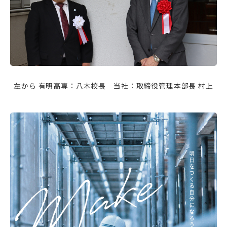
左から 有明高専：八木校長 当社：取締役管理本部長 村上