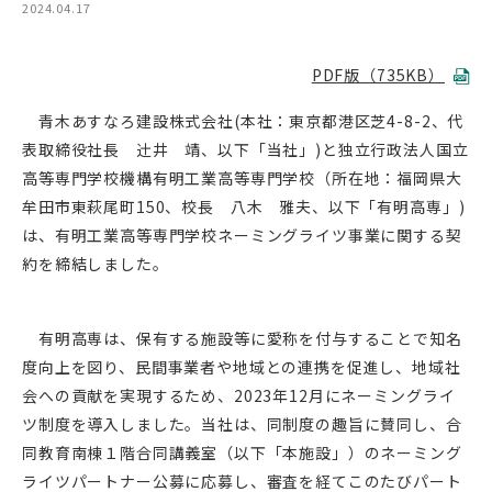
2024.04.17
PDF版（735KB）
青木あすなろ建設株式会社(本社：東京都港区芝4-8-2、代
表取締役社長 辻󠄀井 靖、以下「当社」)と独立行政法人国立
高等専門学校機構有明工業高等専門学校（所在地：福岡県大
牟田市東萩尾町150、校長 八木 雅夫、以下「有明高専」)
は、有明工業高等専門学校ネーミングライツ事業に関する契
約を締結しました。
有明高専は、保有する施設等に愛称を付与することで知名
度向上を図り、民間事業者や地域との連携を促進し、地域社
会への貢献を実現するため、2023年12月にネーミングライ
ツ制度を導入しました。当社は、同制度の趣旨に賛同し、合
同教育南棟１階合同講義室（以下「本施設」）のネーミング
ライツパートナー公募に応募し、審査を経てこのたびパート