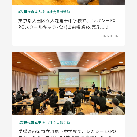
次世代育成支援
社会貢献活動
東京都大田区立大森第十中学校で、 レガシーEX
POスクールキャラバン(出前授業)を実施しまし
た
2026.03.02
次世代育成支援
社会貢献活動
愛媛県西条市立丹原西中学校で、レガシーEXPO