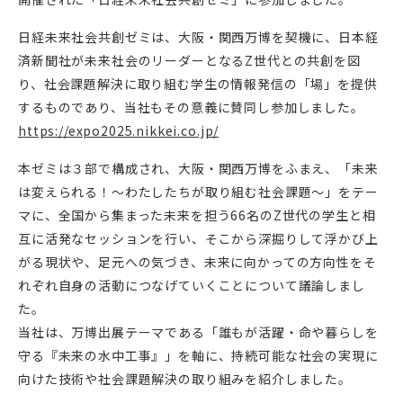
日経未来社会共創ゼミは、大阪・関西万博を契機に、日本経
済新聞社が未来社会のリーダーとなるZ世代との共創を図
り、社会課題解決に取り組む学生の情報発信の「場」を提供
するものであり、当社もその意義に賛同し参加しました。
https://expo2025.nikkei.co.jp/
本ゼミは３部で構成され、大阪・関西万博をふまえ、「未来
は変えられる！～わたしたちが取り組む社会課題～」をテー
マに、全国から集まった未来を担う66名のZ世代の学生と相
互に活発なセッションを行い、そこから深掘りして浮かび上
がる現状や、足元への気づき、未来に向かっての方向性をそ
れぞれ自身の活動につなげていくことについて議論しまし
た。
当社は、万博出展テーマである「誰もが活躍・命や暮らしを
守る『未来の水中工事』」を軸に、持続可能な社会の実現に
向けた技術や社会課題解決の取り組みを紹介しました。