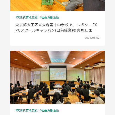
次世代育成支援
社会貢献活動
東京都大田区立大森第十中学校で、 レガシーEX
POスクールキャラバン(出前授業)を実施しまし
た
2026.03.02
次世代育成支援
社会貢献活動