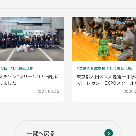
活動
社会貢献活動
次世代育成支援
社会貢献活動
マラソン“クリーンUP”作戦に
東京都大田区立大森第十中学
しました
で、 レガシーEXPOスクール
ラバン(出前授業)を実施しま
2026.03.26
2026.
一覧へ戻る