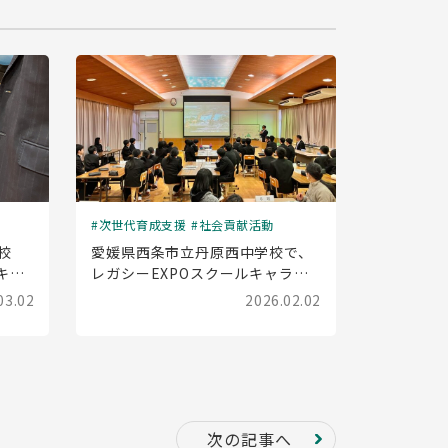
次世代育成支援
社会貢献活動
校
愛媛県西条市立丹原西中学校で、
キャ
レガシーEXPOスクールキャラバ
した
ン(出前授業)を実施しました
03.02
2026.02.02
次の記事へ