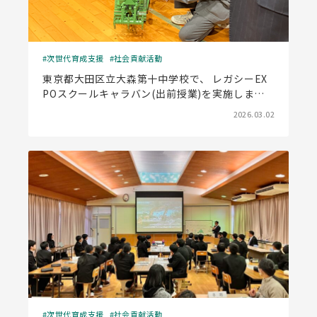
次世代育成支援
社会貢献活動
東京都大田区立大森第十中学校で、 レガシーEX
POスクールキャラバン(出前授業)を実施しまし
た
2026.03.02
次世代育成支援
社会貢献活動