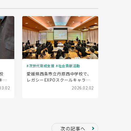
次世代育成支援
社会貢献活動
校
愛媛県西条市立丹原西中学校で、
キャ
レガシーEXPOスクールキャラバ
した
ン(出前授業)を実施しました
03.02
2026.02.02
次の記事へ