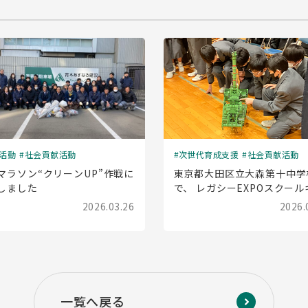
活動
社会貢献活動
次世代育成支援
社会貢献活動
マラソン“クリーンUP”作戦に
東京都大田区立大森第十中学
しました
で、 レガシーEXPOスクール
ラバン(出前授業)を実施しま
2026.03.26
2026.
一覧へ戻る