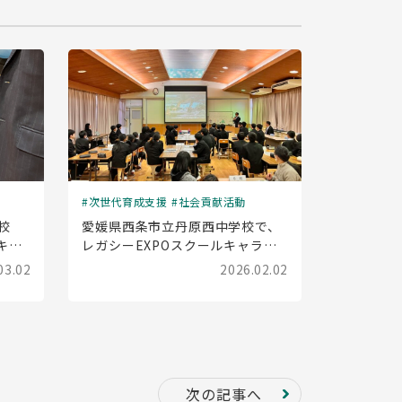
次世代育成支援
社会貢献活動
校
愛媛県西条市立丹原西中学校で、
キャ
レガシーEXPOスクールキャラバ
した
ン(出前授業)を実施しました
03.02
2026.02.02
次の記事へ