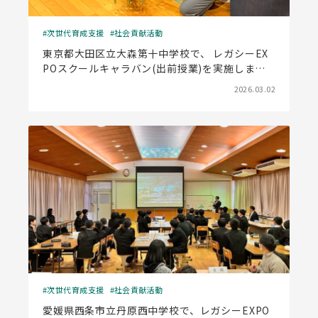
次世代育成支援
社会貢献活動
東京都大田区立大森第十中学校で、 レガシーEX
POスクールキャラバン(出前授業)を実施しまし
た
2026.03.02
次世代育成支援
社会貢献活動
愛媛県西条市立丹原西中学校で、レガシーEXPO