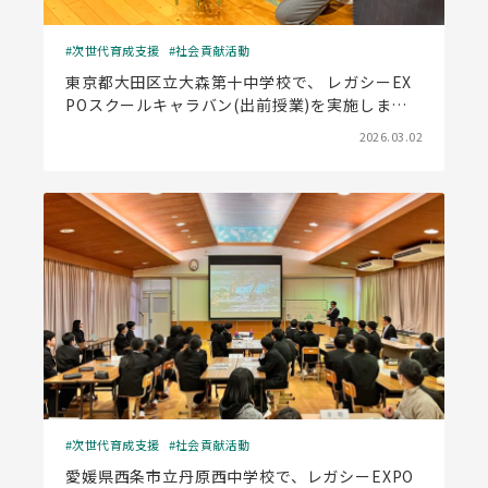
次世代育成支援
社会貢献活動
東京都大田区立大森第十中学校で、 レガシーEX
POスクールキャラバン(出前授業)を実施しまし
た
2026.03.02
次世代育成支援
社会貢献活動
愛媛県西条市立丹原西中学校で、レガシーEXPO