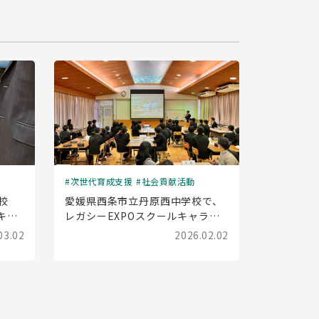
次世代育成支援
社会貢献活動
校
愛媛県西条市立丹原西中学校で、
キャ
レガシーEXPOスクールキャラバ
した
ン(出前授業)を実施しました
03.02
2026.02.02