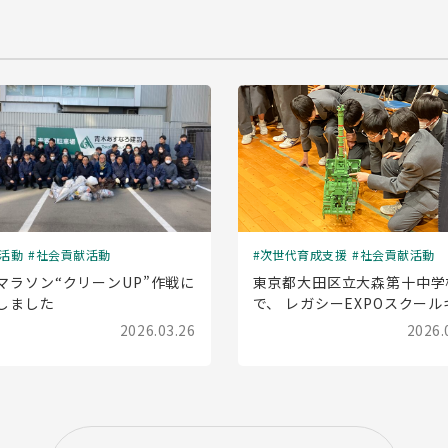
活動
社会貢献活動
次世代育成支援
社会貢献活動
マラソン“クリーンUP”作戦に
東京都大田区立大森第十中学
しました
で、 レガシーEXPOスクール
ラバン(出前授業)を実施しま
2026.03.26
2026.