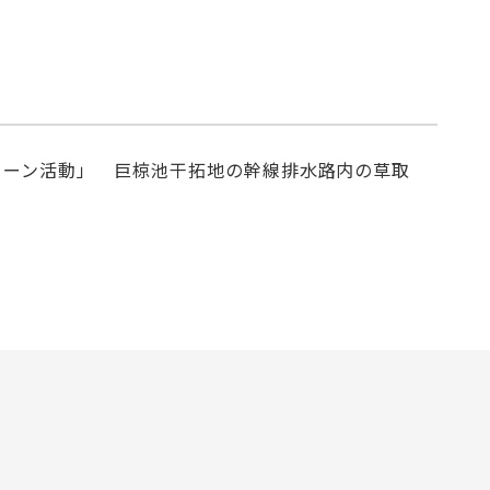
リーン活動」 巨椋池干拓地の幹線排水路内の草取