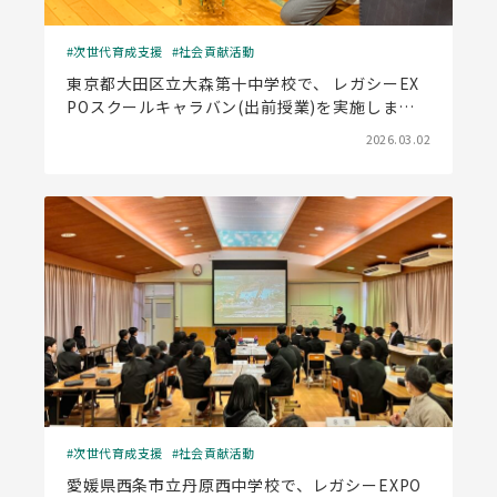
次世代育成支援
社会貢献活動
東京都大田区立大森第十中学校で、 レガシーEX
POスクールキャラバン(出前授業)を実施しまし
た
2026.03.02
次世代育成支援
社会貢献活動
愛媛県西条市立丹原西中学校で、レガシーEXPO