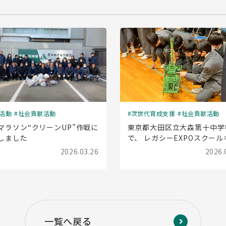
活動
社会貢献活動
次世代育成支援
社会貢献活動
マラソン“クリーンUP”作戦に
東京都大田区立大森第十中学
しました
で、 レガシーEXPOスクール
ラバン(出前授業)を実施しま
2026.03.26
2026.
一覧へ戻る