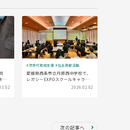
次世代育成支援
社会貢献活動
校
愛媛県西条市立丹原西中学校で、
キャ
レガシーEXPOスクールキャラバ
した
ン(出前授業)を実施しました
03.02
2026.02.02
次の記事へ