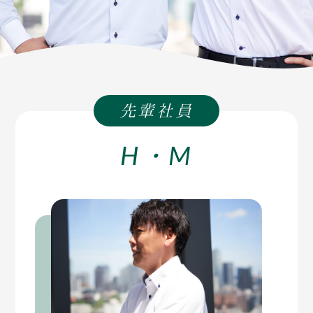
先輩社員
H・M