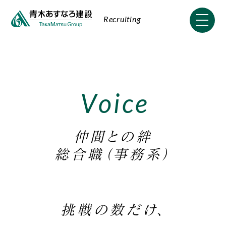
Recruiting
V
o
i
c
e
仲間との絆
総合職（事務系）
挑戦の数だけ、