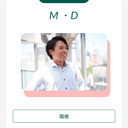
M・D
職種