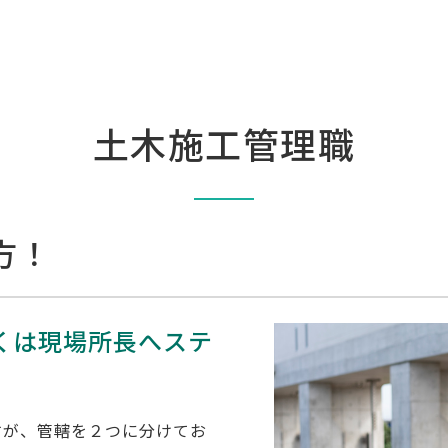
土木施工管理職
方！
くは現場所長へステ
すが、管轄を２つに分けてお