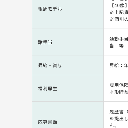
【40歳
報酬モデル
※上記
※個別
通動手
諸手当
当 等
昇給・賞与
昇給：年
雇用保
福利厚生
財形貯
履歴書
※提出
応募書類
ん。