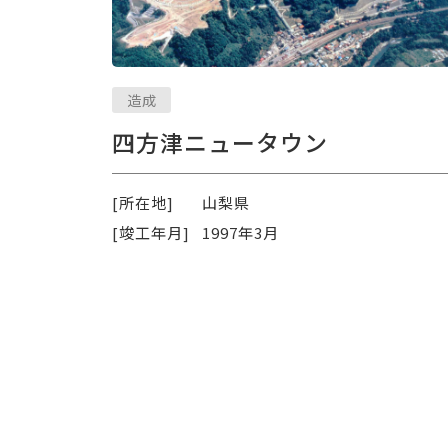
造成
四方津ニュータウン
[所在地]
山梨県
[竣工年月]
1997年3月