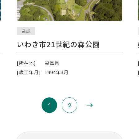
造成
いわき市21世紀の森公園
[所在地]
福島県
[竣工年月]
1994年3月
»
1
2