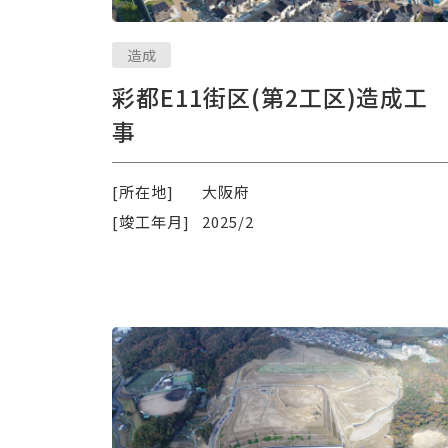
造成
彩都E11街区(第2工区)造成工
事
[所在地]
大阪府
[竣工年月]
2025/2