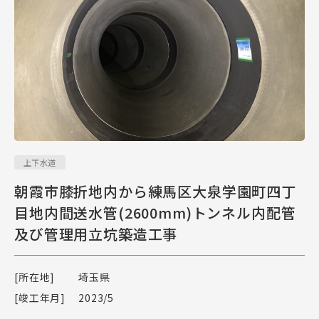
上下水道
朝霞市膝折地内から練馬区大泉学園町四丁
目地内間送水管(2600mm)トンネル内配管
及び管理用立坑築造工事
[所在地]
埼玉県
[竣工年月]
2023/5