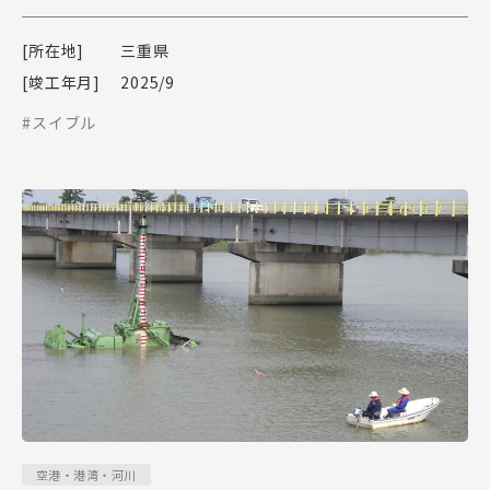
[所在地]
三重県
[竣工年月]
2025/9
#スイブル
空港・港湾・河川