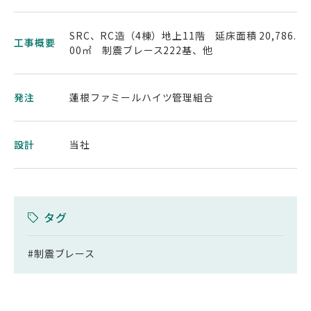
SRC、RC造（4棟）地上11階 延床面積 20,786.
工事概要
00㎡ 制震ブレース222基、他
発注
蓮根ファミールハイツ管理組合
設計
当社
タグ
#制震ブレース