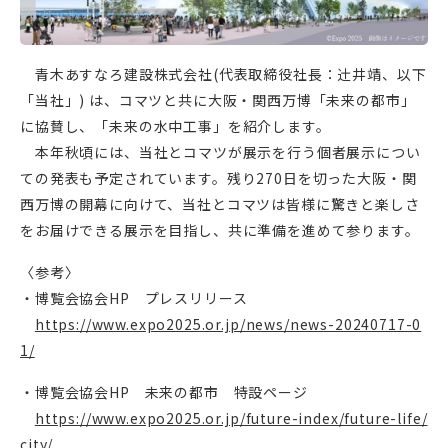
青木あすなろ建設株式会社(代表取締役社長：辻󠄀井靖、以下
「当社」) は、コマツと共に大阪・関西万博「未来の都市」
に協賛し、「未来の水中工事」を紹介します。
本年秋頃には、当社とコマツが展示を行う個者展示につい
ての発表も予定されています。残り270日を切った大阪・関
西万博の開幕に向けて、当社とコマツは皆様に驚きと楽しさ
をお届けできる展示を目指し、共に準備を進めて参ります。
〈参考〉
・博覧会協会HP プレスリリース
https://www.expo2025.or.jp/news/news-20240717-0
1/
・博覧会協会HP 未来の都市 特設ページ
https://www.expo2025.or.jp/future-index/future-life/
city/