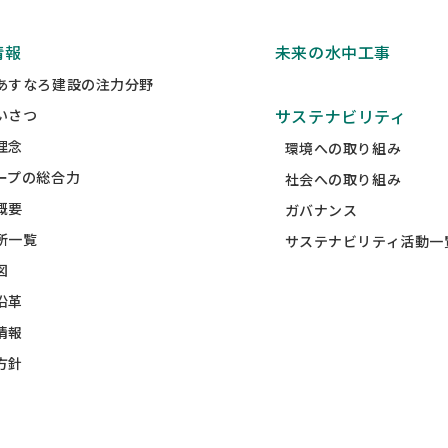
情報
未来の水中工事
あすなろ建設の注力分野
サステナビリティ
いさつ
理念
環境への取り組み
ープの総合力
社会への取り組み
概要
ガバナンス
所一覧
サステナビリティ活動一
図
沿革
情報
方針