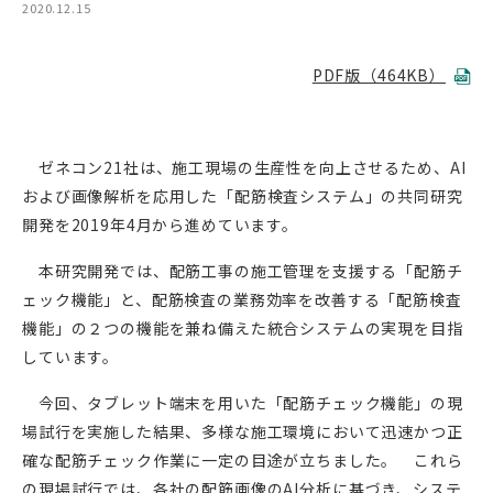
2020.12.15
PDF版（464KB）
ゼネコン
21
社は、施工現場の生産性を向上させるため、
AI
および画像解析を応用した「配筋検査システム」の共同研究
開発を
2019
年
4
月から進めています。
本研究開発では、配筋工事の施工管理を支援する「配筋チ
ェック機能」と、配筋検査の業務効率を改善する「配筋検査
機能」の２つの機能を兼ね備えた統合システムの実現を目指
しています。
今回、タブレット端末を用いた「配筋チェック機能」の現
場試行を実施した結果、多様な施工環境において迅速かつ正
確な配筋チェック作業に一定の目途が立ちました。 これら
の現場試行では、各社の配筋画像の
AI
分析に基づき、システ