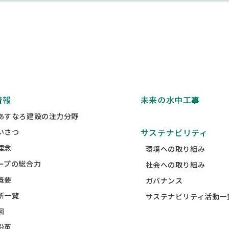
情報
未来の水中工事
あすなろ建設の注力分野
サステナビリティ
いさつ
理念
環境への取り組み
ープの総合力
社会への取り組み
概要
ガバナンス
所一覧
サステナビリティ活動一
図
沿革